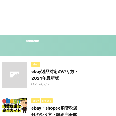
amazon
ebay
ebay返品対応のやり方・
2024年最新版
2024/7/17
ebay
shopee
ebay・shopee消費税還
付のやり方・詳細完全解