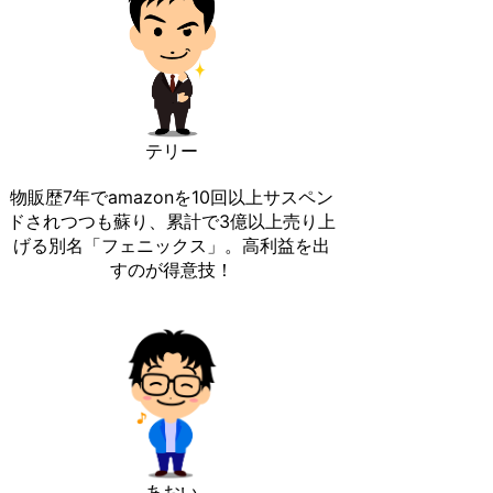
テリー
物販歴7年でamazonを10回以上サスペン
ドされつつも蘇り、累計で3億以上売り上
げる別名「フェニックス」。高利益を出
すのが得意技！
あおい