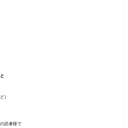
と
ど）
の読者様で