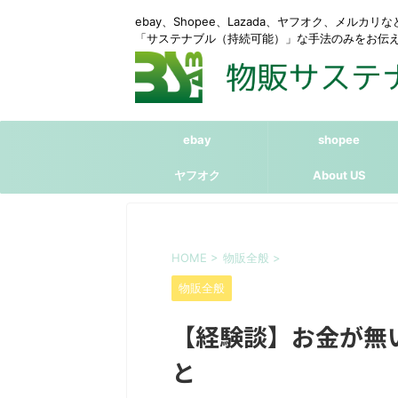
ebay、Shopee、Lazada、ヤフオク、メルカ
「サステナブル（持続可能）」な手法のみをお伝
ebay
shopee
ヤフオク
About US
HOME
>
物販全般
>
物販全般
【経験談】お金が無
と