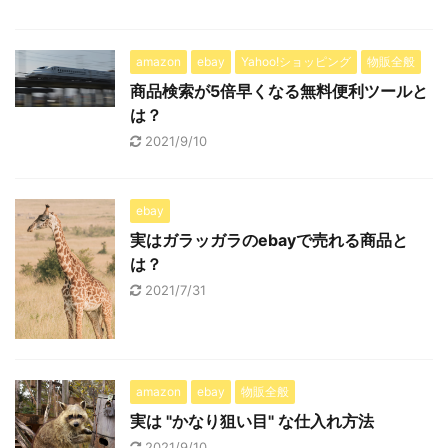
amazon
ebay
Yahoo!ショッピング
物販全般
商品検索が5倍早くなる無料便利ツールと
は？
2021/9/10
ebay
実はガラッガラのebayで売れる商品と
は？
2021/7/31
amazon
ebay
物販全般
実は "かなり狙い目" な仕入れ方法
2021/9/10