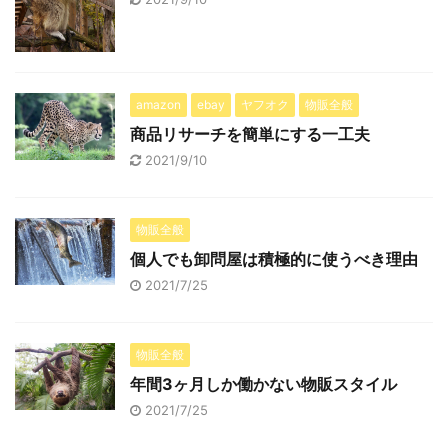
amazon
ebay
ヤフオク
物販全般
商品リサーチを簡単にする一工夫
2021/9/10
物販全般
個人でも卸問屋は積極的に使うべき理由
2021/7/25
物販全般
年間3ヶ月しか働かない物販スタイル
2021/7/25