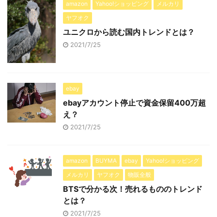
amazon
Yahoo!ショッピング
メルカリ
ヤフオク
ユニクロから読む国内トレンドとは？
2021/7/25
ebay
ebayアカウント停止で資金保留400万超
え？
2021/7/25
amazon
BUYMA
ebay
Yahoo!ショッピング
メルカリ
ヤフオク
物販全般
BTSで分かる次！売れるもののトレンド
とは？
2021/7/25