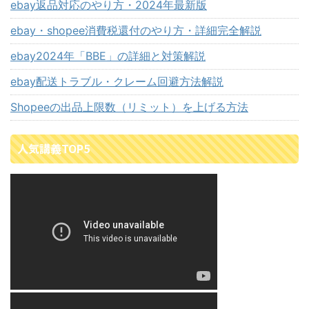
ebay返品対応のやり方・2024年最新版
ebay・shopee消費税還付のやり方・詳細完全解説
ebay2024年「BBE」の詳細と対策解説
ebay配送トラブル・クレーム回避方法解説
Shopeeの出品上限数（リミット）を上げる方法
人気講義TOP5