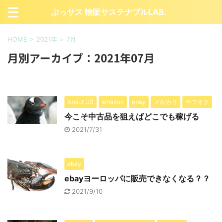
ぶっサス 物販サステナブルLAB.
HOME
>
2021年
>
7月
月別アーカイブ：2021年07月
About US
amazon
ebay
メルカリ
ヤフオク
今こそ中古品を狙えばどこでも稼げる
2021/7/31
ebay
ebayヨーロッパに販売できなくなる？？
2021/9/10