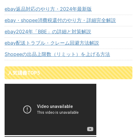
ebay返品対応のやり方・2024年最新版
ebay・shopee消費税還付のやり方・詳細完全解説
ebay2024年「BBE」の詳細と対策解説
ebay配送トラブル・クレーム回避方法解説
Shopeeの出品上限数（リミット）を上げる方法
人気講義TOP5