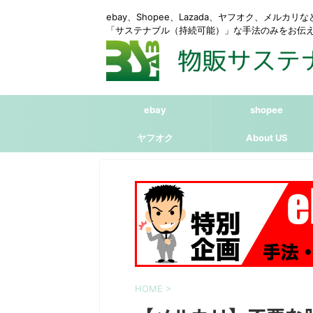
ebay、Shopee、Lazada、ヤフオク、メルカ
「サステナブル（持続可能）」な手法のみをお伝
ebay
shopee
ヤフオク
About US
HOME
>