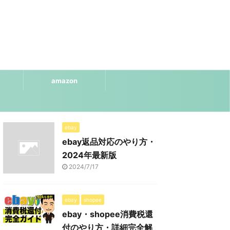
amazon
ebay
ebay返品対応のやり方・
2024年最新版
2024/7/17
ebay
shopee
ebay・shopee消費税還
付のやり方・詳細完全解