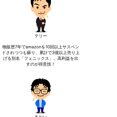
テリー
物販歴7年でamazonを10回以上サスペン
ドされつつも蘇り、累計で3億以上売り上
げる別名「フェニックス」。高利益を出
すのが得意技！
あおい