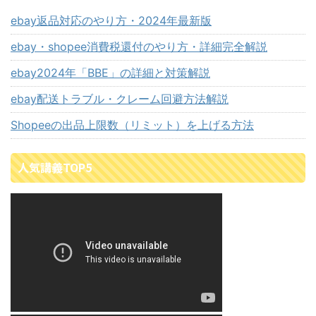
ebay返品対応のやり方・2024年最新版
ebay・shopee消費税還付のやり方・詳細完全解説
ebay2024年「BBE」の詳細と対策解説
ebay配送トラブル・クレーム回避方法解説
Shopeeの出品上限数（リミット）を上げる方法
人気講義TOP5