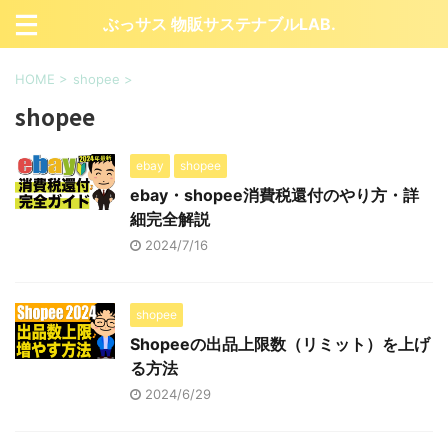
ぶっサス 物販サステナブルLAB.
HOME
>
shopee
>
shopee
ebay
shopee
ebay・shopee消費税還付のやり方・詳
細完全解説
2024/7/16
shopee
Shopeeの出品上限数（リミット）を上げ
る方法
2024/6/29