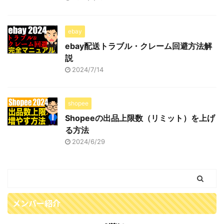
ebay
ebay配送トラブル・クレーム回避方法解
説
2024/7/14
shopee
Shopeeの出品上限数（リミット）を上げ
る方法
2024/6/29
メンバー紹介