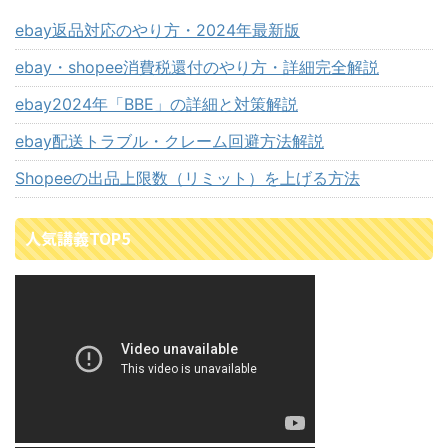
ebay返品対応のやり方・2024年最新版
ebay・shopee消費税還付のやり方・詳細完全解説
ebay2024年「BBE」の詳細と対策解説
ebay配送トラブル・クレーム回避方法解説
Shopeeの出品上限数（リミット）を上げる方法
人気講義TOP5