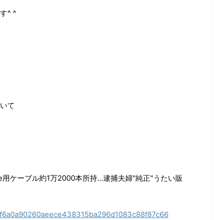
^ ^
いて
e用ケーブル約1万2000本所持…逮捕夫婦"純正"うたい販
les/f6a0a90260aeece438315ba296d1083c88f87c66