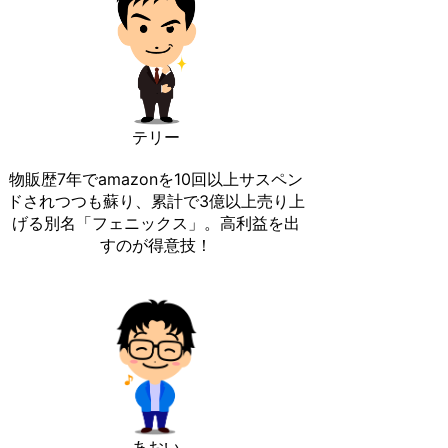
テリー
物販歴7年でamazonを10回以上サスペン
ドされつつも蘇り、累計で3億以上売り上
げる別名「フェニックス」。高利益を出
すのが得意技！
あおい