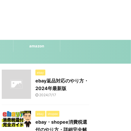
amazon
ebay
ebay返品対応のやり方・
2024年最新版
2024/7/17
ebay
shopee
ebay・shopee消費税還
付のやり方・詳細完全解