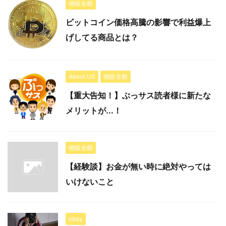
物販全般
ビットコイン価格高騰の影響で利益爆上
げしてる商品とは？
About US
物販全般
【重大告知！】ぶっサス読者様に新たな
メリットが...！
物販全般
【経験談】お金が無い時に絶対やっては
いけないこと
ebay