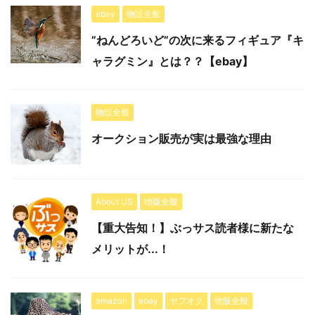
ebay
物販全般
”ねんどろいど”の次に来るフィギュア『キ
ャラグミン』とは？？【ebay】
物販全般
オークション販売が実は最強な理由
About US
物販全般
【重大告知！】ぶっサス読者様に新たな
メリットが...！
amazon
ebay
ヤフオク
物販全般