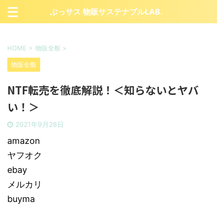
ぶっサス 物販サステナブルLAB.
HOME
>
物販全般
>
物販全般
NTF転売を徹底解説！＜知らないとヤバ
い！＞
2021年9月28日
amazon
ヤフオク
ebay
メルカリ
buyma