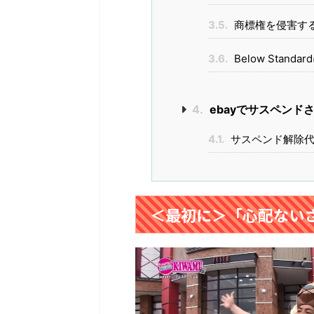
3.5.
商標権を侵害する
3.6.
Below Standa
4.
ebayでサスペンド
4.1.
サスペンド解除代
＜最初に＞「心配ない