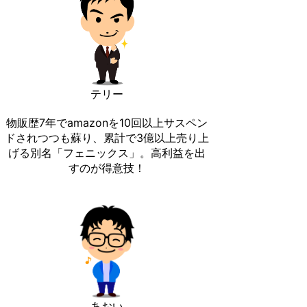
テリー
物販歴7年でamazonを10回以上サスペン
ドされつつも蘇り、累計で3億以上売り上
げる別名「フェニックス」。高利益を出
すのが得意技！
あおい