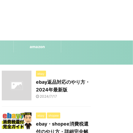
amazon
ebay
ebay返品対応のやり方・
2024年最新版
2024/7/17
ebay
shopee
ebay・shopee消費税還
付のやり方・詳細完全解