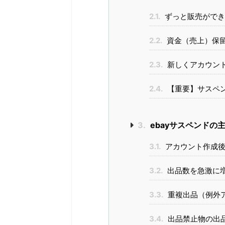
2.1.
ずっと販売ができ
2.2.
資金（売上）保留も
2.3.
新しくアカウン
2.4.
【重要】サスペ
3.
ebayサスペンドの
3.1.
アカウント作成後
3.2.
出品数を急激に
3.3.
重複出品（例外
3.4.
出品禁止物の出