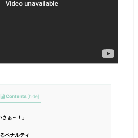
Contents
[
hide
]
いさぁ～！」
よるペナルティ