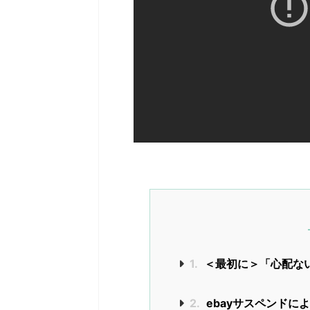
1.
＜最初に＞「心配な
2.
ebayサスペンドに