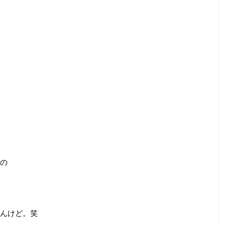
の
んけど。笑