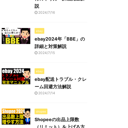
説
2024/7/16
ebay
ebay2024年「BBE」の
詳細と対策解説
2024/7/15
ebay
ebay配送トラブル・クレ
ーム回避方法解説
2024/7/14
shopee
Shopeeの出品上限数
（リミット）を上げる方