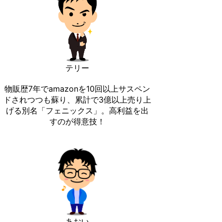
テリー
物販歴7年でamazonを10回以上サスペン
ドされつつも蘇り、累計で3億以上売り上
げる別名「フェニックス」。高利益を出
すのが得意技！
あおい