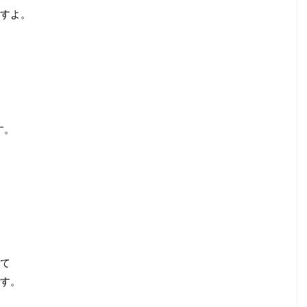
すよ。
す。
て
す。