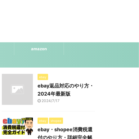
amazon
ebay
ebay返品対応のやり方・
2024年最新版
2024/7/17
ebay
shopee
ebay・shopee消費税還
付のやり方・詳細完全解