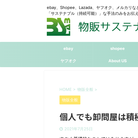
ebay、Shopee、Lazada、ヤフオク、メルカ
「サステナブル（持続可能）」な手法のみをお伝
ebay
shopee
ヤフオク
About US
HOME
>
物販全般
>
物販全般
個人でも卸問屋は積
2021年7月25日