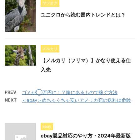
ヤフオク
ユニクロから読む国内トレンドとは？
メルカリ
【メルカリ（フリマ）】かなり使える仕
入先
PREV
ゴミが◯万円に！？家にあるもので稼ぐ方法
NEXT
＜ebay＞めちゃくちゃ安いアメリカ宛の送料は危険
ebay
ebay返品対応のやり方・2024年最新版