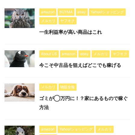
amazon
BUYMA
ebay
Yahoo!ショッピング
メルカリ
ヤフオク
一生利益率が高い商品はこれ
About US
amazon
ebay
メルカリ
ヤフオク
今こそ中古品を狙えばどこでも稼げる
メルカリ
物販全般
ゴミが◯万円に！？家にあるもので稼ぐ
方法
amazon
Yahoo!ショッピング
メルカリ